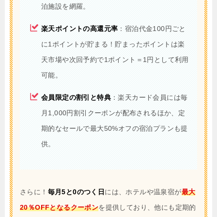
泊施設を網羅。
楽天ポイントの高還元率
：宿泊代金100円ごと
に1ポイントが貯まる！貯まったポイントは楽
天市場や次回予約で1ポイント＝1円として利用
可能。
会員限定の割引と特典
：楽天カード会員には毎
月1,000円割引クーポンが配布されるほか、定
期的なセールで最大50%オフの宿泊プランも提
供。
さらに！
毎月5と0のつく日
には、ホテルや温泉宿が
最大
20％OFFとなるクーポン
を提供しており、他にも定期的