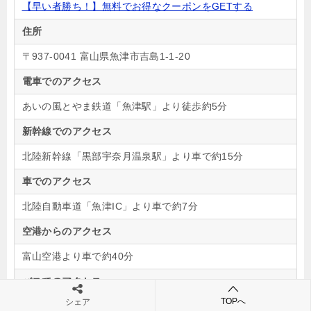
【早い者勝ち！】無料でお得なクーポンをGETする
住所
〒937-0041 富山県魚津市吉島1-1-20
電車でのアクセス
あいの風とやま鉄道「魚津駅」より徒歩約5分
新幹線でのアクセス
北陸新幹線「黒部宇奈月温泉駅」より車で約15分
車でのアクセス
北陸自動車道「魚津IC」より車で約7分
空港からのアクセス
富山空港より車で約40分
バスでのアクセス
TOPへ
シェア
魚津市民バス「グランミラージュ前」より徒歩約1分