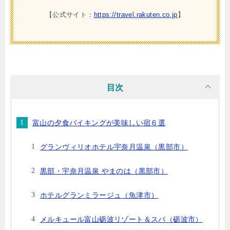
【公式サイト：
https://travel.rakuten.co.jp
】
目次
富山の夕食バイキングが美味しい宿６選
グランヴィリオホテル宇奈月温泉（黒部市）
黒部・宇奈月温泉 やまのは（黒部市）
ホテルグランミラージュ（魚津市）
メルキュール富山砺波リゾート＆スパ（砺波市）