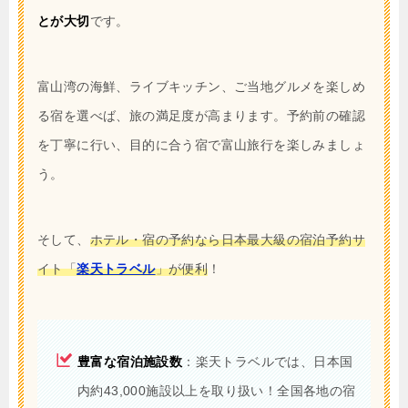
とが大切
です。
富山湾の海鮮、ライブキッチン、ご当地グルメを楽しめ
る宿を選べば、旅の満足度が高まります。予約前の確認
を丁寧に行い、目的に合う宿で富山旅行を楽しみましょ
う。
そして、
ホテル・宿の予約なら日本最大級の宿泊予約サ
イト「
楽天トラベル
」が便利
！
豊富な宿泊施設数
：楽天トラベルでは、日本国
内約43,000施設以上を取り扱い！全国各地の宿