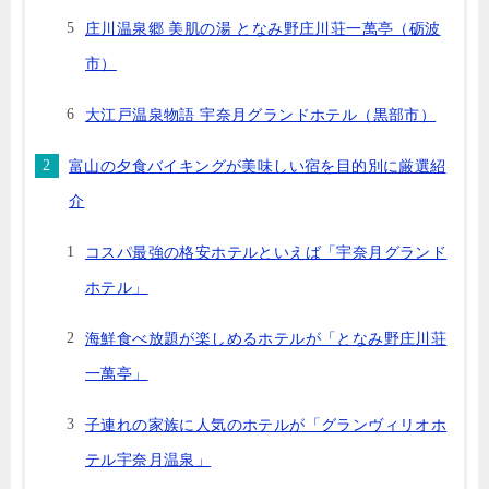
庄川温泉郷 美肌の湯 となみ野庄川荘一萬亭（砺波
市）
大江戸温泉物語 宇奈月グランドホテル（黒部市）
富山の夕食バイキングが美味しい宿を目的別に厳選紹
介
コスパ最強の格安ホテルといえば「宇奈月グランド
ホテル」
海鮮食べ放題が楽しめるホテルが「となみ野庄川荘
一萬亭」
子連れの家族に人気のホテルが「グランヴィリオホ
テル宇奈月温泉」