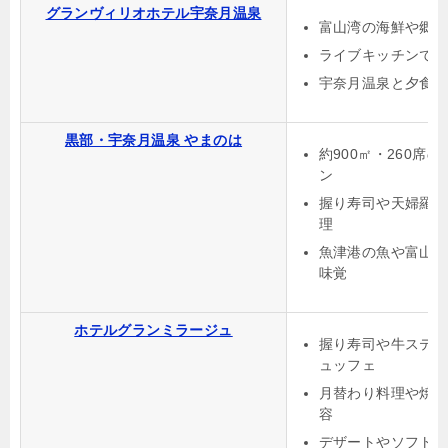
グランヴィリオホテル宇奈月温泉
富山湾の海鮮や郷
ライブキッチンで
宇奈月温泉と夕食
黒部・宇奈月温泉 やまのは
約900㎡・260
ン
握り寿司や天婦羅
理
魚津港の魚や富山
味覚
ホテルグランミラージュ
握り寿司や牛ステ
ュッフェ
月替わり料理や焼
容
デザートやソフト