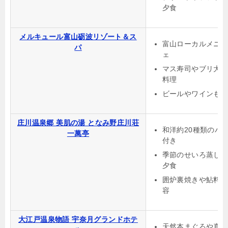
夕食
メルキュール富山砺波リゾート＆ス
富山ローカルメニ
パ
ェ
マス寿司やブリ大
料理
ビールやワインも
庄川温泉郷 美肌の湯 となみ野庄川荘
和洋約20種類のハ
一萬亭
付き
季節のせいろ蒸し
夕食
囲炉裏焼きや鮎料
容
大江戸温泉物語 宇奈月グランドホテ
天然本まぐろや真