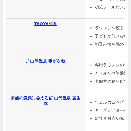
幼児プール付き屋
TAOYA和倉
ラウンジや夜食ま
子どもが好きな料
能登の海を眺める
片山津温泉 季がさね
専用ラウンジの軽
カラオケや岩盤浴
半個室の食事処で
家族の笑顔に会える宿 山代温泉 宝生
ウェルカムベビー
亭
キッズシアターや
離乳食対応や赤ち