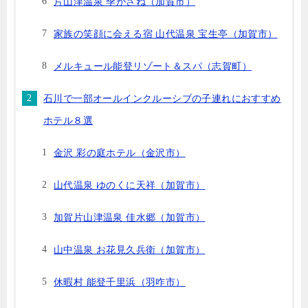
片山津温泉 季がさね（加賀市）
家族の笑顔に会える宿 山代温泉 宝生亭（加賀市）
メルキュール能登リゾート＆スパ（志賀町）
石川で一部オールインクルーシブの子連れにおすすめ
ホテル８選
金沢 彩の庭ホテル（金沢市）
山代温泉 ゆのくに天祥（加賀市）
加賀片山津温泉 佳水郷（加賀市）
山中温泉 お花見久兵衛（加賀市）
休暇村 能登千里浜（羽咋市）