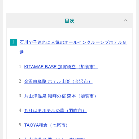
目次
石川で子連れに人気のオールインクルーシブホテル８
選
KITAMAE BASE 加賀橋立（加賀市）
金沢白鳥路 ホテル山楽（金沢市）
片山津温泉 湖畔の宿 森本（加賀市）
ちりはまホテルゆ華（羽咋市）
TAOYA和倉（七尾市）