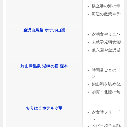
橋立港の海の幸を
海辺の散策やラウ
金沢白鳥路 ホテル山楽
夕朝食やミニバー
未就学児朝食無料
兼六園や金沢城公
片山津温泉 湖畔の宿 森本
時間帯ごとのドリ
ジ
柴山潟を眺めなが
加賀・北陸の旬を
ちりはまホテルゆ華
夕食時フリードリ
し
ベビー椅子や踏み