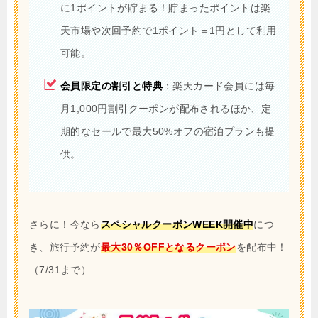
に1ポイントが貯まる！貯まったポイントは楽
天市場や次回予約で1ポイント＝1円として利用
可能。
会員限定の割引と特典
：楽天カード会員には毎
月1,000円割引クーポンが配布されるほか、定
期的なセールで最大50%オフの宿泊プランも提
供。
さらに！今なら
スペシャルクーポンWEEK開催中
につ
き、旅行予約が
最大30％OFFとなるクーポン
を配布中！
（7/31まで）