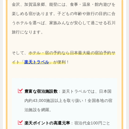
金沢、加賀温泉郷、能登には、食事・温泉・館内遊びを
楽しめる宿があります。子どもの年齢や旅行の目的に合
うホテルを選べば、家族みんなが安心して過ごせる石川
旅行になります。
そして、
ホテル・宿の予約なら日本最大級の宿泊予約サ
イト「
楽天トラベル
」が便利
！
豊富な宿泊施設数
：楽天トラベルでは、日本国
内約43,000施設以上を取り扱い！全国各地の宿
泊施設を網羅。
楽天ポイントの高還元率
：宿泊代金100円ごと