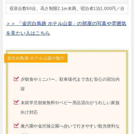
収容台数50台、高さ制限2.1m未満、宿泊者1泊1,000円／台
＞＞ 「金沢白鳥路 ホテル山楽」の部屋の写真や雰囲気
を見たい人はこちら
金沢白鳥路 ホテル山楽の魅力
夕朝食やミニバー、駐車場代まで含む安心の宿泊内
容
未就学児朝食無料やベビー用品貸出がうれしい家族
向け対応
兼六園や金沢城公園へ歩いて行きやすい観光便利な