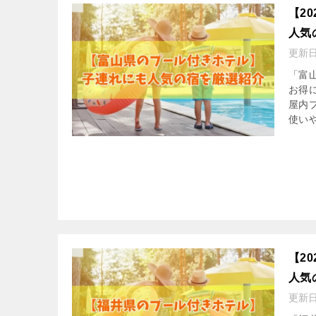
【2
人気
更新
「富
お得
屋内
使いや
【2
人気
更新