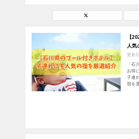
【2
人気
更新
「石
お得
子連
宿を選