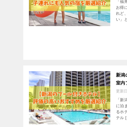
「福
お得
れど
い」と
新潟
室内
更新
「新
に泊
るホ
テル [