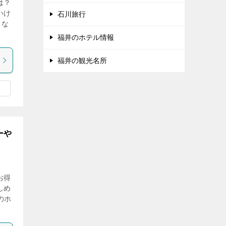
は？
いけ
石川旅行
らな
福井のホテル情報
福井の観光名所
ーや
お得
しめ
のホ