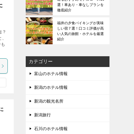
選！車あり・車なしプランを
に
徹底紹介
福井の夕食バイキングが美味
しい宿７選！口コミ評価が高
は？
い人気の旅館・ホテルを厳選
と、
紹介
でも
カテゴリー
富山のホテル情報
新潟のホテル情報
新潟の観光名所
に
新潟旅行
石川のホテル情報