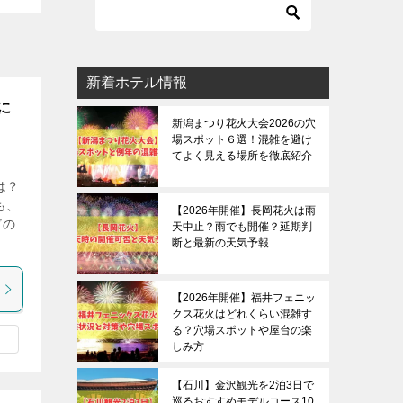
新着ホテル情報
に
新潟まつり花火大会2026の穴
場スポット６選！混雑を避け
てよく見える場所を徹底紹介
は？
も、
【2026年開催】長岡花火は雨
どの
天中止？雨でも開催？延期判
断と最新の天気予報
【2026年開催】福井フェニッ
クス花火はどれくらい混雑す
る？穴場スポットや屋台の楽
しみ方
【石川】金沢観光を2泊3日で
巡るおすすめモデルコース10